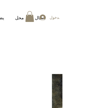
تسجيل الدخول
اتصال
محل
يض