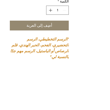
الكمية
*
أضِف إلى العربة
"الرسم التخطيطي، الرسم
التحضيري، الفحم، الحبر الهندي، قلم
الرصاص أو الباستيل، الرسم مهم جدًا
بالنسبة لي."
تفاصيل المنتج
طبعة محدودة من 50 نسخة موقعة
معلومات التوصيل
ومرقمة ومؤرخة من قبل الفنان.
الحجم 30 × 40 سم (الطول × الارتفاع)
التوصيل مجاني في فرنسا، و20 يورو
الطباعة النافثة للحبر على ورق Arches
سعر ثابت في الاتحاد الأوروبي، و40 يورو
300 جرام