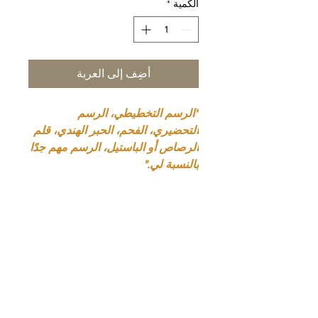
الكمية
*
أضِف إلى العربة
"الرسم التخطيطي، الرسم
التحضيري، الفحم، الحبر الهندي، قلم
الرصاص أو الباستيل، الرسم مهم جدًا
بالنسبة لي."
تفاصيل المنتج
طبعة محدودة من 50 نسخة موقعة
معلومات التوصيل
ومرقمة ومؤرخة من قبل الفنان.
الحجم 30 × 40 سم (الطول × الارتفاع)
التوصيل مجاني في فرنسا، و20 يورو
الطباعة النافثة للحبر على ورق Arches
سعر ثابت في الاتحاد الأوروبي، و40 يورو
300 جرام