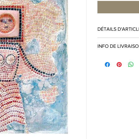
DÉTAILS D'ARTICL
Tirage limité à 50 ex
INFO DE LIVRAIS
datés par l’artiste.
Format 30 x 40 cm (L
Livraison gratuite en 
Impression jet d’enc
20€ en UE, Forfait 4