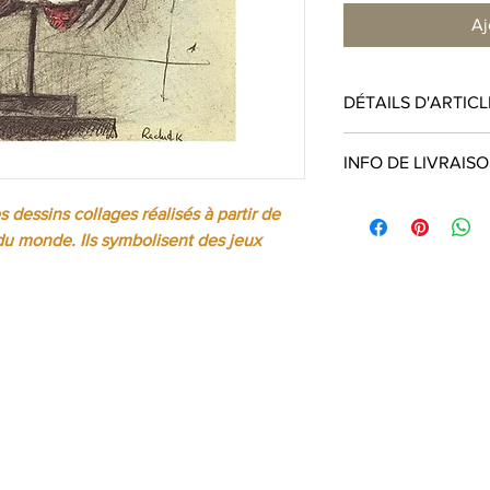
Aj
DÉTAILS D'ARTICL
Tirage limité à 50 ex
INFO DE LIVRAIS
datés par l’artiste.
Format 30 x 40 cm (L
Livraison gratuite en 
Impression jet d’enc
 dessins collages réalisés à partir de
20€ en UE, Forfait 4
du monde. Ils symbolisent des jeux