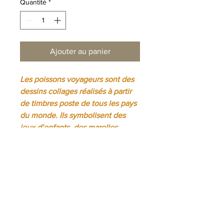
Quantité
*
Ajouter au panier
Les poissons voyageurs sont des
dessins collages réalisés à partir
de timbres poste de tous les pays
du monde. Ils symbolisent des
jeux d’enfants, des marelles.
DÉTAILS D'ARTICLE
Tirage limité à 50 exemplaires signés,
INFO DE LIVRAISON
numérotés et datés par l’artiste.
Format 30 x 40 cm (LXH)
Livraison gratuite en France
Impression jet d’encre sur papier
métropolitaine, Forfait de 20€ en UE,
Arches de 300g