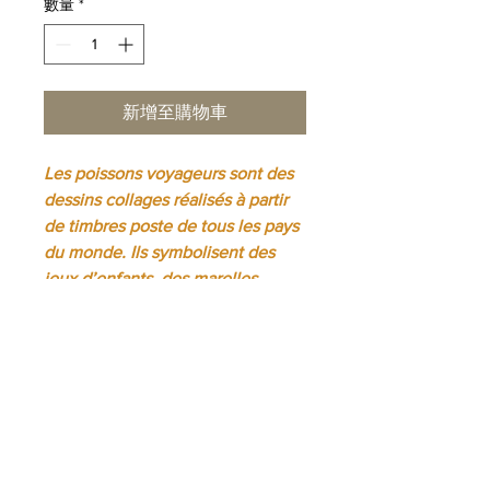
數量
*
新增至購物車
Les poissons voyageurs sont des
dessins collages réalisés à partir
de timbres poste de tous les pays
du monde. Ils symbolisent des
jeux d’enfants, des marelles.
DÉTAILS D'ARTICLE
Tirage limité à 50 exemplaires signés,
INFO DE LIVRAISON
numérotés et datés par l’artiste.
Format 30 x 40 cm (LXH)
Livraison gratuite en France
Impression jet d’encre sur papier
métropolitaine, Forfait de 20€ en UE,
Arches de 300g