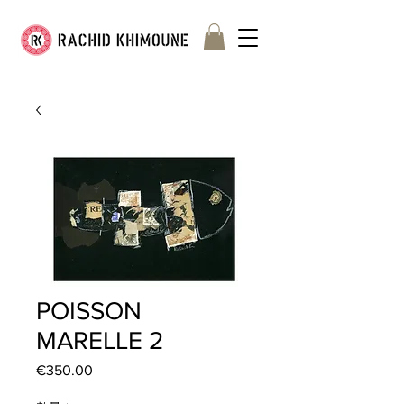
POISSON
MARELLE 2
€350.00
價
格