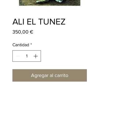
ALI EL TUNEZ
Precio
350,00 €
Cantidad
*
Agregar al carrito
DETALLES DEL ARTÍCULO
Edición limitada de 50 ejemplares
INFORMACIÓN DE ENTREGA
firmados, numerados y fechados por
el artista.